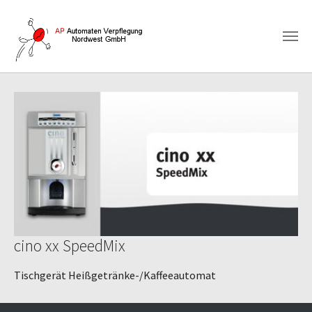
Zum Hauptinhalt springen
cino xx SpeedMix
Tischgerät Heißgetränke-/Kaffeeautomat