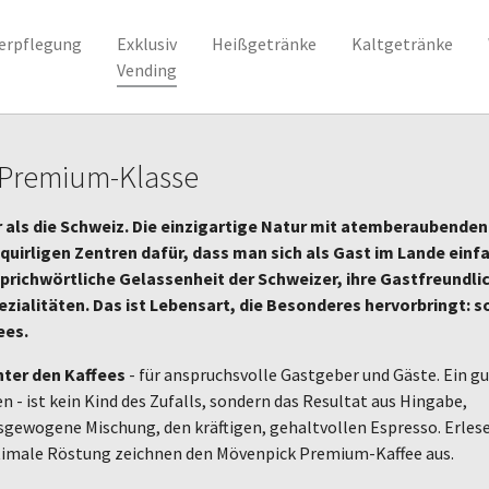
erpflegung
Exklusiv
Heißgetränke
Kaltgetränke
Vending
 Premium-Klasse
r als die Schweiz. Die einzigartige Natur mit atemberaubenden
uirligen Zentren dafür, dass man sich als Gast im Lande einf
prichwörtliche Gelassenheit der Schweizer, ihre Gastfreundli
ezialitäten. Das ist Lebensart, die Besonderes hervorbringt: s
ees.
ter den Kaffees
- für anspruchsvolle Gastgeber und Gäste. Ein g
 - ist kein Kind des Zufalls, sondern das Resultat aus Hingabe,
sgewogene Mischung, den kräftigen, gehaltvollen Espresso. Erles
timale Röstung zeichnen den Mövenpick Premium-Kaffee aus.