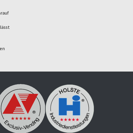
arauf
lässt
ten